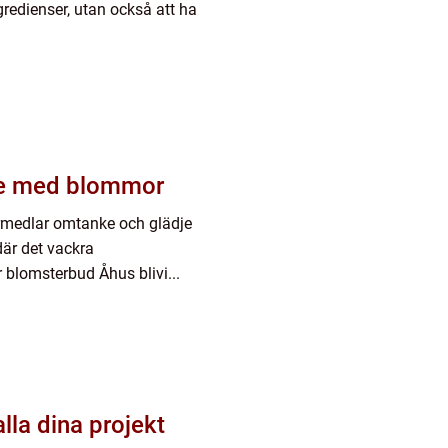
gredienser, utan också att ha
je med blommor
örmedlar omtanke och glädje
där det vackra
 blomsterbud Åhus blivi...
alla dina projekt