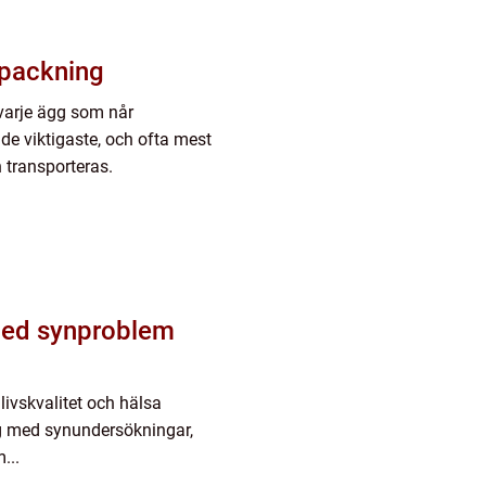
n förpackning
varje ägg som når
e viktigaste, och ofta mest
 transporteras.
 med synproblem
 livskvalitet och hälsa
ig med synundersökningar,
...