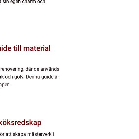
ed sin egen charm och
de till material
 renovering, där de används
tak och golv. Denna guide är
per...
t köksredskap
För att skapa mästerverk i