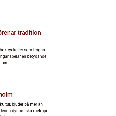
renar tradition
år boktryckerier som trogna
ingar spelar en betydande
npas...
kholm
kultur, bjuder på mer än
 I denna dynamiska metropol