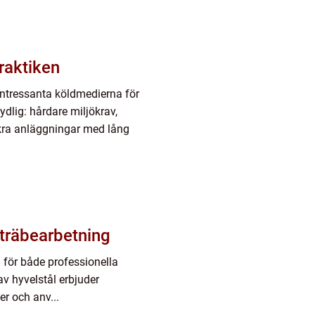
praktiken
t intressanta köldmedierna för
ydlig: hårdare miljökrav,
äkra anläggningar med lång
i träbearbetning
l för både professionella
av hyvelstål erbjuder
r och anv...