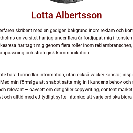
Lotta Albertsson
 erfaren skribent med en gedigen bakgrund inom reklam och kom
lms universitet har jag under flera år fördjupat mig i konste
rkesresa har tagit mig genom flera roller inom reklambranschen, 
anpassning och strategisk kommunikation.
inte bara förmedlar information, utan också väcker känslor, inspir
 Med min förmåga att snabbt sätta mig in i kundens behov och an
ch relevant – oavsett om det gäller copywriting, content marketi
vt och alltid med ett tydligt syfte i åtanke: att varje ord ska bidra