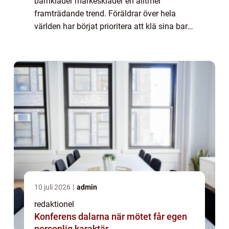
barnkläder märkeskläder en alltmer
framträdande trend. Föräldrar över hela
världen har börjat prioritera att klä sina barn
i välkända och högkvalitativa märkesplagg.
I denna artikel kommer vi att ge en grundlig
öve...
10 juli 2026
admin
redaktionel
Konferens dalarna när mötet får egen
personlig karaktär