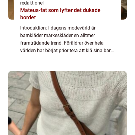
redaktionel
Mateus-fat som lyfter det dukade
bordet
Introduktion: I dagens modevärld är
barnkläder märkeskläder en alltmer
framträdande trend. Föräldrar över hela
världen har börjat prioritera att klä sina barn
i välkända och högkvalitativa märkesplagg.
I denna artikel kommer vi att ge en grundlig
öve...