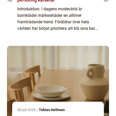
Introduktion: I dagens modevärld är
barnkläder märkeskläder en alltmer
framträdande trend. Föräldrar över hela
världen har börjat prioritera att klä sina barn
i välkända och högkvalitativa märkesplagg.
I denna artikel kommer vi att ge en grundlig
öve...
08 juli 2026
Tobias Hellman