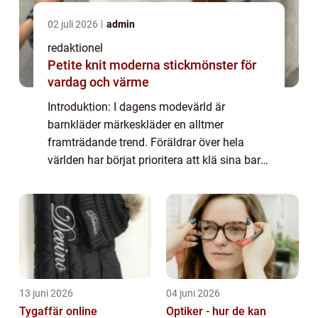
02 juli 2026
admin
redaktionel
Petite knit moderna stickmönster för
vardag och värme
Introduktion: I dagens modevärld är
barnkläder märkeskläder en alltmer
framträdande trend. Föräldrar över hela
världen har börjat prioritera att klä sina barn
i välkända och högkvalitativa märkesplagg.
I denna artikel kommer vi att ge en grundlig
öve...
13 juni 2026
04 juni 2026
Tygaffär online
Optiker - hur de kan