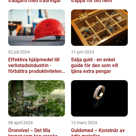
trädgård med trädringar
trappa för ditt hem
02 juli 2024
11 juni 2024
Effektiva hjälpmedel till
Sälja guld - en enkel
verkstadsindustrin -
guide för den som vill
förbättra produktiviteten
tjäna extra pengar
och säkerheten
08 april 2024
12 mars 2024
Öronvivel – Det lilla
Guldsmed – Konstnär av