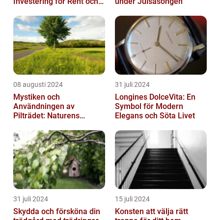
Investering för Rent och
under Julsäsongen
Säkert Vatten
08 augusti 2024
31 juli 2024
Mystiken och
Longines DolceVita: En
Användningen av
Symbol för Modern
Pilträdet: Naturens
Elegans och Söta Livet
Skulptur
31 juli 2024
15 juli 2024
Skydda och försköna din
Konsten att välja rätt