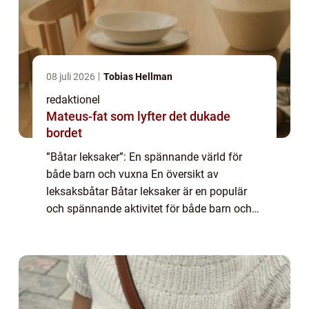
08 juli 2026
Tobias Hellman
redaktionel
Mateus-fat som lyfter det dukade
bordet
”Båtar leksaker”: En spännande värld för
både barn och vuxna En översikt av
leksaksbåtar Båtar leksaker är en populär
och spännande aktivitet för både barn och
vuxna. Dessa leksaker efterliknar olika typer
av båtar och erbjuder timmar av ...