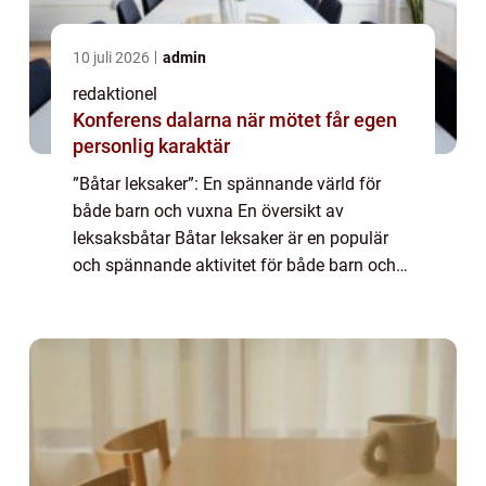
10 juli 2026
admin
redaktionel
Konferens dalarna när mötet får egen
personlig karaktär
”Båtar leksaker”: En spännande värld för
både barn och vuxna En översikt av
leksaksbåtar Båtar leksaker är en populär
och spännande aktivitet för både barn och
vuxna. Dessa leksaker efterliknar olika typer
av båtar och erbjuder timmar av ...