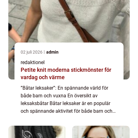
02 juli 2026
admin
redaktionel
Petite knit moderna stickmönster för
vardag och värme
”Båtar leksaker”: En spännande värld för
både barn och vuxna En översikt av
leksaksbåtar Båtar leksaker är en populär
och spännande aktivitet för både barn och
vuxna. Dessa leksaker efterliknar olika typer
av båtar och erbjuder timmar av ...