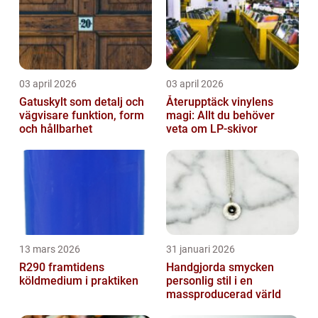
03 april 2026
03 april 2026
Gatuskylt som detalj och
Återupptäck vinylens
vägvisare funktion, form
magi: Allt du behöver
och hållbarhet
veta om LP-skivor
13 mars 2026
31 januari 2026
R290 framtidens
Handgjorda smycken
köldmedium i praktiken
personlig stil i en
massproducerad värld