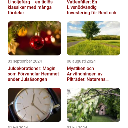
Linoljefärg – en tidlös
Vattenfilter: En
klassiker med många
Livsnödvändig
fördelar
Investering för Rent och
Säkert Vatten
03 september 2024
08 augusti 2024
Juldekorationer: Magin
Mystiken och
som Förvandlar Hemmet
Användningen av
under Julsäsongen
Pilträdet: Naturens
Skulptur
31 juli 2024
31 juli 2024