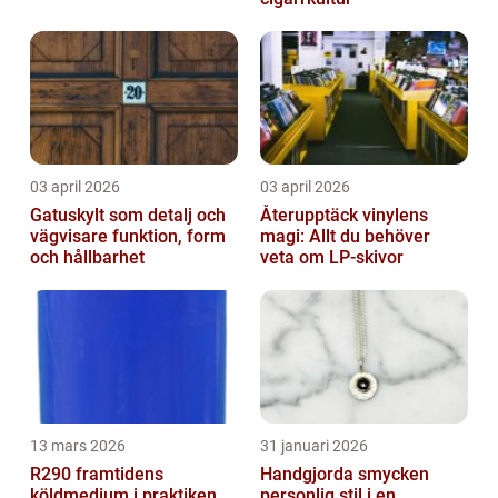
03 april 2026
03 april 2026
Gatuskylt som detalj och
Återupptäck vinylens
vägvisare funktion, form
magi: Allt du behöver
och hållbarhet
veta om LP-skivor
13 mars 2026
31 januari 2026
R290 framtidens
Handgjorda smycken
köldmedium i praktiken
personlig stil i en