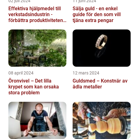
02 juli 2024
11 juni 2024
Effektiva hjälpmedel till
Sälja guld - en enkel
verkstadsindustrin -
guide för den som vill
förbättra produktiviteten
tjäna extra pengar
och säkerheten
08 april 2024
12 mars 2024
Öronvivel – Det lilla
Guldsmed – Konstnär av
krypet som kan orsaka
ädla metaller
stora problem