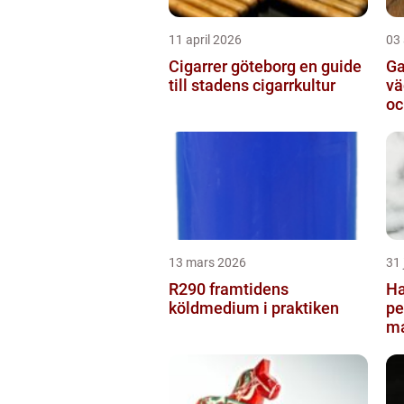
11 april 2026
03 
Cigarrer göteborg en guide
Ga
till stadens cigarrkultur
vägvi
oc
13 mars 2026
31 
R290 framtidens
Ha
köldmedium i praktiken
pe
ma