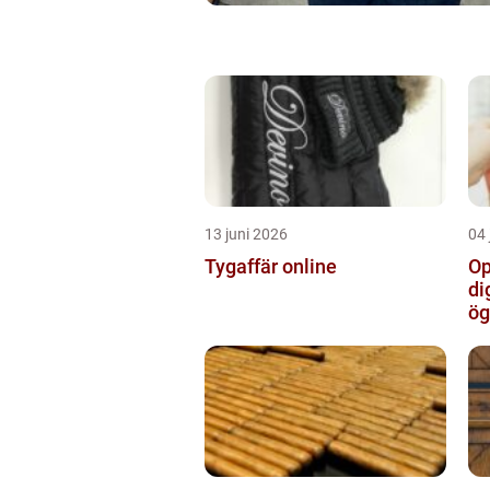
13 juni 2026
04 
Tygaffär online
Op
di
ög