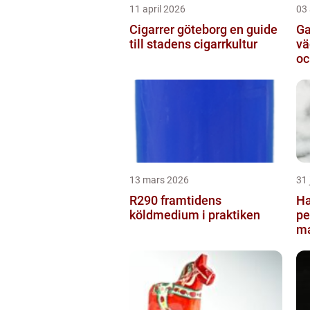
11 april 2026
03 
Cigarrer göteborg en guide
Ga
till stadens cigarrkultur
vägvi
oc
13 mars 2026
31 
R290 framtidens
Ha
köldmedium i praktiken
pe
ma