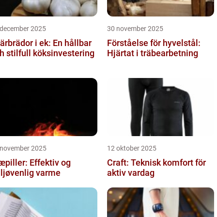
 december 2025
30 november 2025
ärbrädor i ek: En hållbar
Förståelse för hyvelstål:
h stilfull köksinvestering
Hjärtat i träbearbetning
 november 2025
12 oktober 2025
æpiller: Effektiv og
Craft: Teknisk komfort för
ljøvenlig varme
aktiv vardag