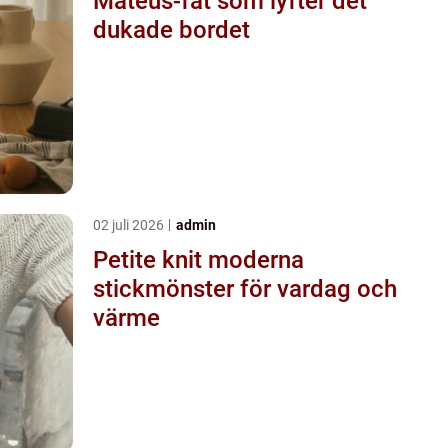
Mateus-fat som lyfter det
dukade bordet
02 juli 2026
admin
Petite knit moderna
stickmönster för vardag och
värme