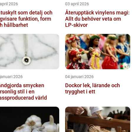
april 2026
03 april 2026
tuskylt som detalj och
Återupptäck vinylens magi:
sare funktion, form
Allt du behöver veta om
h hållbarhet
LP-skivor
januari 2026
04 januari 2026
ndgjorda smycken
Dockor lek, lärande och
rsonlig stil i en
trygghet i ett
ssproducerad värld