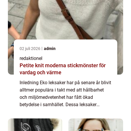
02 juli 2026
admin
redaktionel
Petite knit moderna stickmönster för
vardag och värme
Inledning Eko leksaker har på senare år blivit
alltmer populära i takt med att hållbarhet
och miljömedvetenhet har fått ökad
betydelse i samhället. Dessa leksaker
fokuserar på att vara både säkra för barn
och skonsamma mot miljön. I denna artikel
kom...