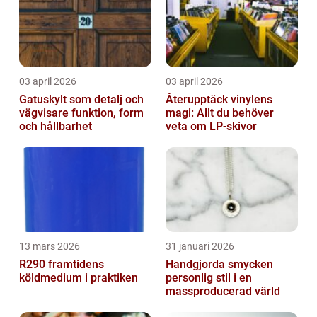
03 april 2026
03 april 2026
Gatuskylt som detalj och
Återupptäck vinylens
vägvisare funktion, form
magi: Allt du behöver
och hållbarhet
veta om LP-skivor
13 mars 2026
31 januari 2026
R290 framtidens
Handgjorda smycken
köldmedium i praktiken
personlig stil i en
massproducerad värld