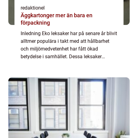
redaktionel
Äggkartonger mer än bara en
förpackning
Inledning Eko leksaker har på senare år blivit
alltmer populära i takt med att hållbarhet
och miljömedvetenhet har fått ökad
betydelse i samhället. Dessa leksaker
fokuserar på att vara både säkra för barn
och skonsamma mot miljön. I denna artikel
kom...