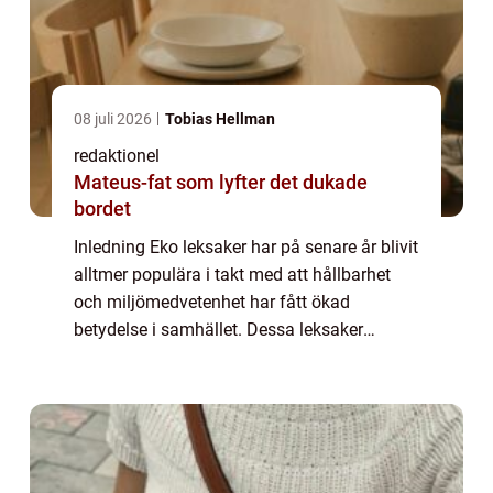
08 juli 2026
Tobias Hellman
redaktionel
Mateus-fat som lyfter det dukade
bordet
Inledning Eko leksaker har på senare år blivit
alltmer populära i takt med att hållbarhet
och miljömedvetenhet har fått ökad
betydelse i samhället. Dessa leksaker
fokuserar på att vara både säkra för barn
och skonsamma mot miljön. I denna artikel
kom...