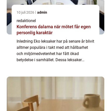
10 juli 2026
admin
redaktionel
Konferens dalarna när mötet får egen
personlig karaktär
Inledning Eko leksaker har på senare år blivit
alltmer populära i takt med att hållbarhet
och miljömedvetenhet har fått ökad
betydelse i samhället. Dessa leksaker
fokuserar på att vara både säkra för barn
och skonsamma mot miljön. I denna artikel
kom...