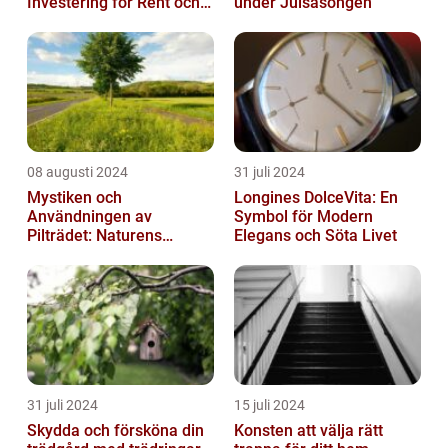
Investering för Rent och
under Julsäsongen
Säkert Vatten
08 augusti 2024
31 juli 2024
Mystiken och
Longines DolceVita: En
Användningen av
Symbol för Modern
Pilträdet: Naturens
Elegans och Söta Livet
Skulptur
31 juli 2024
15 juli 2024
Skydda och försköna din
Konsten att välja rätt