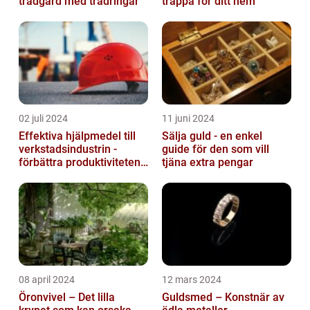
trädgård med trädringar
trappa för ditt hem
02 juli 2024
11 juni 2024
Effektiva hjälpmedel till
Sälja guld - en enkel
verkstadsindustrin -
guide för den som vill
förbättra produktiviteten
tjäna extra pengar
och säkerheten
08 april 2024
12 mars 2024
Öronvivel – Det lilla
Guldsmed – Konstnär av