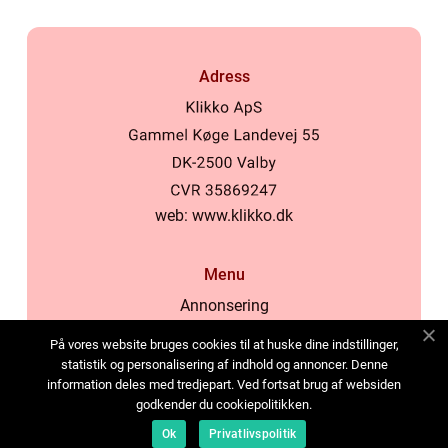
Adress
web:
www.klikko.dk
Menu
Annonsering
Om oss
På vores website bruges cookies til at huske dine indstillinger,
Cookies
statistik og personalisering af indhold og annoncer. Denne
information deles med tredjepart. Ved fortsat brug af websiden
Kontakta oss
godkender du cookiepolitikken.
Sitemap
Ok
Privatlivspolitik