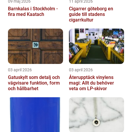
09 maj 2026
11 april 2026
Barnkalas i Stockholm -
Cigarrer göteborg en
fira med Kaatach
guide till stadens
cigarrkultur
03 april 2026
03 april 2026
Gatuskylt som detalj och
Återupptäck vinylens
vägvisare funktion, form
magi: Allt du behöver
och hållbarhet
veta om LP-skivor