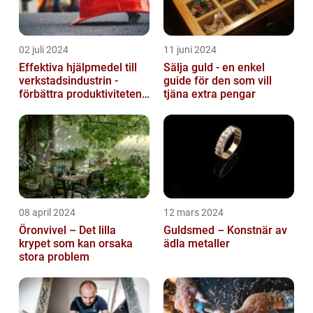
02 juli 2024
11 juni 2024
Effektiva hjälpmedel till
Sälja guld - en enkel
verkstadsindustrin -
guide för den som vill
förbättra produktiviteten
tjäna extra pengar
och säkerheten
08 april 2024
12 mars 2024
Öronvivel – Det lilla
Guldsmed – Konstnär av
krypet som kan orsaka
ädla metaller
stora problem