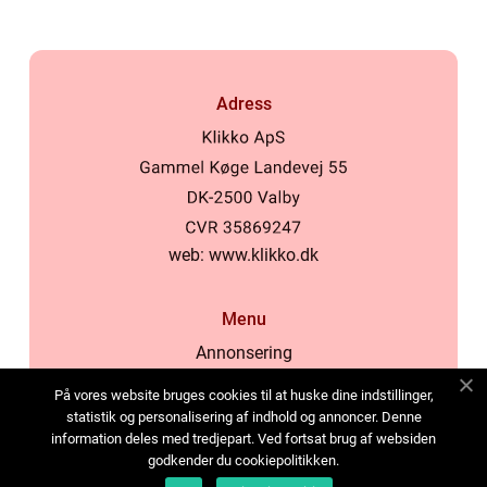
Adress
web:
www.klikko.dk
Menu
Annonsering
Om oss
På vores website bruges cookies til at huske dine indstillinger,
Cookies
statistik og personalisering af indhold og annoncer. Denne
information deles med tredjepart. Ved fortsat brug af websiden
Kontakta oss
godkender du cookiepolitikken.
Sitemap