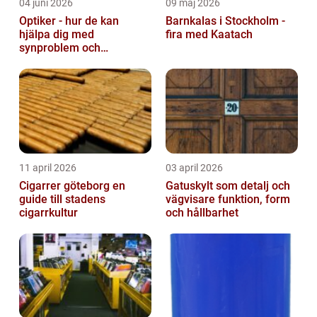
04 juni 2026
09 maj 2026
Optiker - hur de kan
Barnkalas i Stockholm -
hjälpa dig med
fira med Kaatach
synproblem och
ögonhälsa
11 april 2026
03 april 2026
Cigarrer göteborg en
Gatuskylt som detalj och
guide till stadens
vägvisare funktion, form
cigarrkultur
och hållbarhet