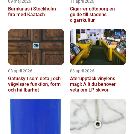
09 maj 2026
11 april 2026
Barnkalas i Stockholm -
Cigarrer göteborg en
fira med Kaatach
guide till stadens
cigarrkultur
03 april 2026
03 april 2026
Gatuskylt som detalj och
Återupptäck vinylens
vägvisare funktion, form
magi: Allt du behöver
och hållbarhet
veta om LP-skivor