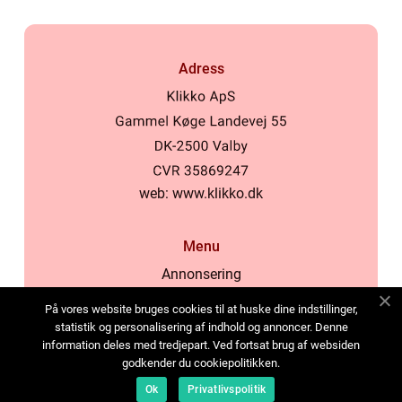
Adress
web:
www.klikko.dk
Menu
Annonsering
Om oss
På vores website bruges cookies til at huske dine indstillinger,
Cookies
statistik og personalisering af indhold og annoncer. Denne
information deles med tredjepart. Ved fortsat brug af websiden
Kontakta oss
godkender du cookiepolitikken.
Sitemap
Ok
Privatlivspolitik