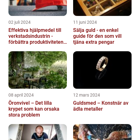
02 juli 2024
11 juni 2024
Effektiva hjälpmedel till
Sälja guld - en enkel
verkstadsindustrin -
guide för den som vill
förbättra produktiviteten
tjäna extra pengar
och säkerheten
08 april 2024
12 mars 2024
Öronvivel – Det lilla
Guldsmed – Konstnär av
krypet som kan orsaka
ädla metaller
stora problem