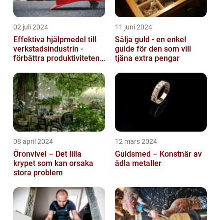
02 juli 2024
11 juni 2024
Effektiva hjälpmedel till
Sälja guld - en enkel
verkstadsindustrin -
guide för den som vill
förbättra produktiviteten
tjäna extra pengar
och säkerheten
08 april 2024
12 mars 2024
Öronvivel – Det lilla
Guldsmed – Konstnär av
krypet som kan orsaka
ädla metaller
stora problem