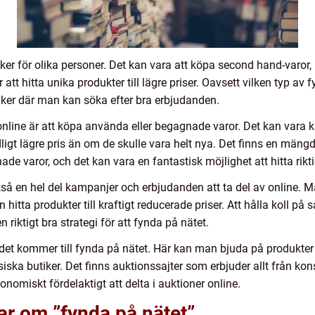
er för olika personer. Det kan vara att köpa second hand-varor, 
att hitta unika produkter till lägre priser. Oavsett vilken typ av 
ker där man kan söka efter bra erbjudanden.
nline är att köpa använda eller begagnade varor. Det kan vara klä
dligt lägre pris än om de skulle vara helt nya. Det finns en mäng
e varor, och det kan vara en fantastisk möjlighet att hitta riktig
kså en hel del kampanjer och erbjudanden att ta del av online.
hitta produkter till kraftigt reducerade priser. Att hålla koll 
n riktigt bra strategi för att fynda på nätet.
 det kommer till fynda på nätet. Här kan man bjuda på produkte
ysiska butiker. Det finns auktionssajter som erbjuder allt från kons
omiskt fördelaktigt att delta i auktioner online.
ar om ”fynda på nätet”