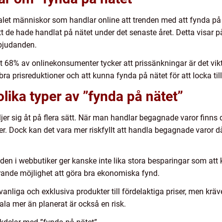
antalet människor som handlar online att trenden med att fynda p
 de hade handlat på nätet under det senaste året. Detta visar 
rbjudanden.
8% av onlinekonsumenter tycker att prissänkningar är det viktig
bra prisreduktioner och att kunna fynda på nätet för att locka till
lika typer av ”fynda på nätet”
ljer sig åt på flera sätt. När man handlar begagnade varor finns 
riser. Dock kan det vara mer riskfyllt att handla begagnade varor
den i webbutiker ger kanske inte lika stora besparingar som att
arande möjlighet att göra bra ekonomiska fynd.
vanliga och exklusiva produkter till fördelaktiga priser, men krä
ala mer än planerat är också en risk.