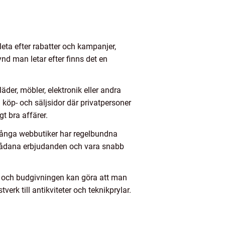
leta efter rabatter och kampanjer,
fynd man letar efter finns det en
der, möbler, elektronik eller andra
d köp- och säljsidor där privatpersoner
t bra affärer.
 Många webbutiker har regelbundna
på sådana erbjudanden och vara snabb
r och budgivningen kan göra att man
tverk till antikviteter och teknikprylar.