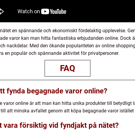
nätet en spännande och ekonomiskt fördelaktig upplevelse. Ge
de varor kan man hitta fantastiska erbjudanden online. Dock är
 och nackdelar. Med den ökande populariteten av online shoppin
ra en populär och spännande aktivitet för privatpersoner.
FAQ
tt fynda begagnade varor online?
aror online är att man kan hitta unika produkter till betydligt l
a till att minska avfallet genom att köpa begagnade varor istället 
tt vara försiktig vid fyndjakt på nätet?