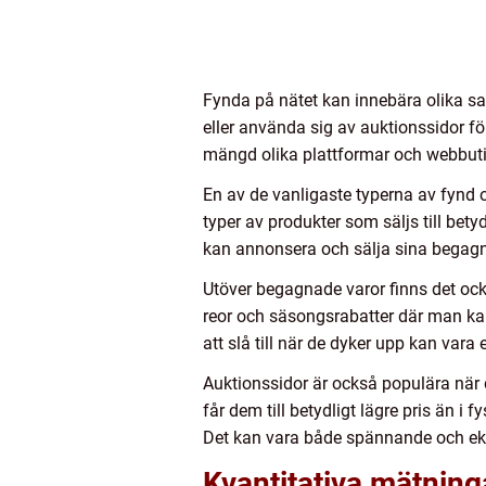
Fynda på nätet kan innebära olika sak
eller använda sig av auktionssidor för 
mängd olika plattformar och webbuti
En av de vanligaste typerna av fynd o
typer av produkter som säljs till bety
kan annonsera och sälja sina begagnad
Utöver begagnade varor finns det oc
reor och säsongsrabatter där man kan 
att slå till när de dyker upp kan vara e
Auktionssidor är också populära när
får dem till betydligt lägre pris än i f
Det kan vara både spännande och ekon
Kvantitativa mätning