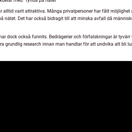
kdelar med ”fynda på nätet”
 alltid varit attraktiva. Många privatpersoner har fått möjlighet
 nätet. Det har också bidragit till att minska avfall då människ
ar dock också funnits. Bedrägerier och förfalskningar är tyvärr
göra grundlig research innan man handlar för att undvika att bli lu