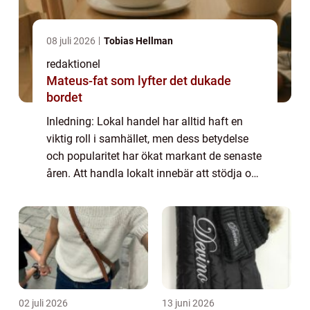
08 juli 2026
Tobias Hellman
redaktionel
Mateus-fat som lyfter det dukade
bordet
Inledning: Lokal handel har alltid haft en
viktig roll i samhället, men dess betydelse
och popularitet har ökat markant de senaste
åren. Att handla lokalt innebär att stödja och
köpa varor och tjänster från företag som är
baserade i din egen näromgiv...
02 juli 2026
13 juni 2026