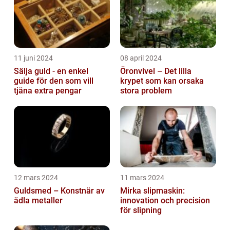
11 juni 2024
08 april 2024
Sälja guld - en enkel
Öronvivel – Det lilla
guide för den som vill
krypet som kan orsaka
tjäna extra pengar
stora problem
12 mars 2024
11 mars 2024
Guldsmed – Konstnär av
Mirka slipmaskin:
ädla metaller
innovation och precision
för slipning