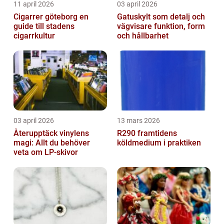
11 april 2026
03 april 2026
Cigarrer göteborg en
Gatuskylt som detalj och
guide till stadens
vägvisare funktion, form
cigarrkultur
och hållbarhet
03 april 2026
13 mars 2026
Återupptäck vinylens
R290 framtidens
magi: Allt du behöver
köldmedium i praktiken
veta om LP-skivor