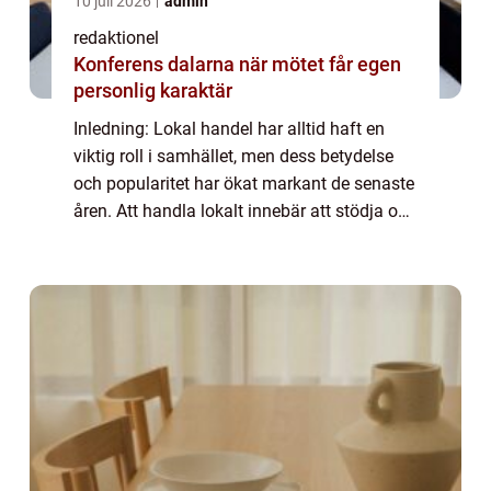
10 juli 2026
admin
redaktionel
Konferens dalarna när mötet får egen
personlig karaktär
Inledning: Lokal handel har alltid haft en
viktig roll i samhället, men dess betydelse
och popularitet har ökat markant de senaste
åren. Att handla lokalt innebär att stödja och
köpa varor och tjänster från företag som är
baserade i din egen näromgiv...