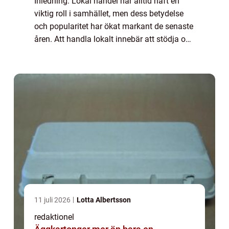
Inledning: Lokal handel har alltid haft en
viktig roll i samhället, men dess betydelse
och popularitet har ökat markant de senaste
åren. Att handla lokalt innebär att stödja och
köpa varor och tjänster från företag som är
baserade i din egen näromgiv...
11 juli 2026
Lotta Albertsson
redaktionel