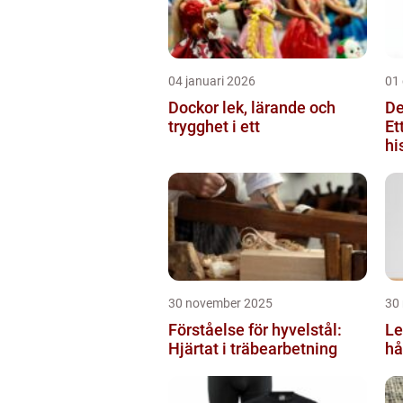
04 januari 2026
01
Dockor lek, lärande och
De
trygghet i ett
Et
hi
30 november 2025
30
Förståelse för hyvelstål:
Le
Hjärtat i träbearbetning
hå