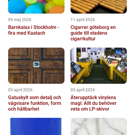
09 maj 2026
11 april 2026
Barnkalas i Stockholm -
Cigarrer göteborg en
fira med Kaatach
guide till stadens
cigarrkultur
03 april 2026
03 april 2026
Gatuskylt som detalj och
Återupptäck vinylens
vägvisare funktion, form
magi: Allt du behöver
och hållbarhet
veta om LP-skivor