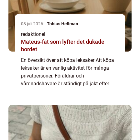
08 juli 2026
Tobias Hellman
redaktionel
Mateus-fat som lyfter det dukade
bordet
En översikt över att köpa leksaker Att köpa
leksaker är en vanlig aktivitet för många
privatpersoner. Föräldrar och
vårdnadshavare är ständigt på jakt efter
roliga och lärorika leksaker till sina barn,
medan samlare kan vara intresserade av att
köpa ...