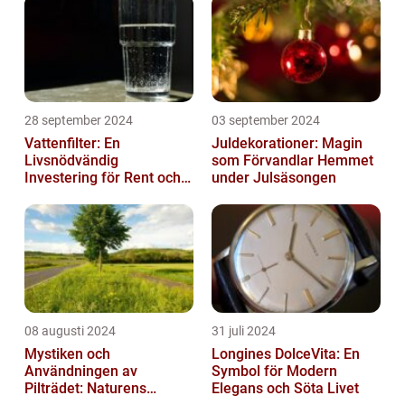
28 september 2024
03 september 2024
Vattenfilter: En
Juldekorationer: Magin
Livsnödvändig
som Förvandlar Hemmet
Investering för Rent och
under Julsäsongen
Säkert Vatten
08 augusti 2024
31 juli 2024
Mystiken och
Longines DolceVita: En
Användningen av
Symbol för Modern
Pilträdet: Naturens
Elegans och Söta Livet