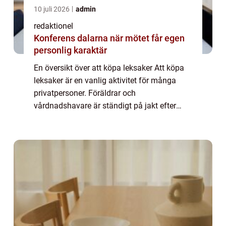
10 juli 2026
admin
redaktionel
Konferens dalarna när mötet får egen
personlig karaktär
En översikt över att köpa leksaker Att köpa
leksaker är en vanlig aktivitet för många
privatpersoner. Föräldrar och
vårdnadshavare är ständigt på jakt efter
roliga och lärorika leksaker till sina barn,
medan samlare kan vara intresserade av att
köpa ...