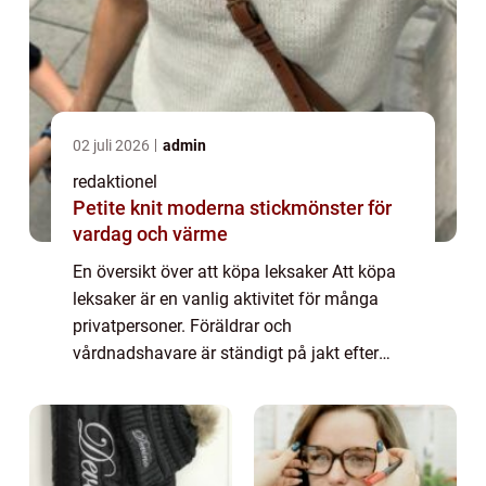
02 juli 2026
admin
redaktionel
Petite knit moderna stickmönster för
vardag och värme
En översikt över att köpa leksaker Att köpa
leksaker är en vanlig aktivitet för många
privatpersoner. Föräldrar och
vårdnadshavare är ständigt på jakt efter
roliga och lärorika leksaker till sina barn,
medan samlare kan vara intresserade av att
köpa ...