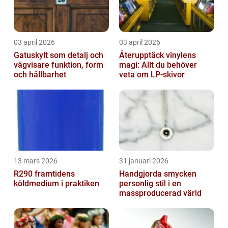
03 april 2026
03 april 2026
Gatuskylt som detalj och
Återupptäck vinylens
vägvisare funktion, form
magi: Allt du behöver
och hållbarhet
veta om LP-skivor
13 mars 2026
31 januari 2026
R290 framtidens
Handgjorda smycken
köldmedium i praktiken
personlig stil i en
massproducerad värld