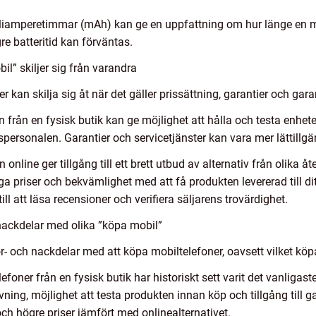
 milliamperetimmar (mAh) kan ge en uppfattning om hur länge en m
e batteritid kan förväntas.
l” skiljer sig från varandra
r kan skilja sig åt när det gäller prissättning, garantier och gara
n från en fysisk butik kan ge möjlighet att hålla och testa enhe
kspersonalen. Garantier och servicetjänster kan vara mer lättillg
online ger tillgång till ett brett utbud av alternativ från olika åt
a priser och bekvämlighet med att få produkten levererad till 
ill att läsa recensioner och verifiera säljarens trovärdighet.
nackdelar med olika ”köpa mobil”
ör- och nackdelar med att köpa mobiltelefoner, oavsett vilket köp
efoner från en fysisk butik har historiskt sett varit det vanligast
ning, möjlighet att testa produkten innan köp och tillgång till ga
ch högre priser jämfört med onlinealternativet.