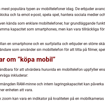
mest populära typen av mobiltelefoner idag. De erbjuder avan
skicka och ta emot e-post, spela spel, hantera sociala medier oc
även kända som enklare mobiltelefoner, har grundläggande fun
 samma kapacitet som smartphones, men kan vara tillräckliga fö
ellan en smartphone och en surfplatta och erbjuder en större s
dare som använder sin mobiltelefon för att titta på filmer, spel
gar om ”köpa mobil”
ndbara för att utvärdera huruvida en mobiltelefon uppfyller ens
erväga inkluderar:
, mängden RAM-minne och intern lagringskapacitet kan påverka 
r enheten att vara.
k zoom kan vara en indikator på kvaliteten på en mobilkameras 