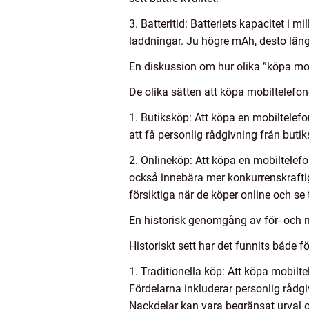
3. Batteritid: Batteriets kapacitet i
laddningar. Ju högre mAh, desto längr
En diskussion om hur olika ”köpa mobi
De olika sätten att köpa mobiltelefone
1. Butiksköp: Att köpa en mobiltelefo
att få personlig rådgivning från buti
2. Onlineköp: Att köpa en mobiltelefon 
också innebära mer konkurrenskraftig
försiktiga när de köper online och se t
En historisk genomgång av för- och 
Historiskt sett har det funnits både f
1. Traditionella köp: Att köpa mobiltel
Fördelarna inkluderar personlig rådgiv
Nackdelar kan vara begränsat urval o