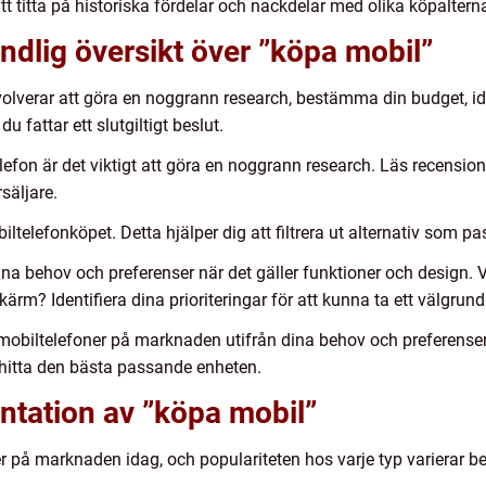
t titta på historiska fördelar och nackdelar med olika köpalterna
ndlig översikt över ”köpa mobil”
olverar att göra en noggrann research, bestämma din budget, id
u fattar ett slutgiltigt beslut.
efon är det viktigt att göra en noggrann research. Läs recension
rsäljare.
ltelefonköpet. Detta hjälper dig att filtrera ut alternativ som
ina behov och preferenser när det gäller funktioner och design. 
 skärm? Identifiera dina prioriteringar för att kunna ta ett välgrund
 mobiltelefoner på marknaden utifrån dina behov och preferenser.
 hitta den bästa passande enheten.
ntation av ”köpa mobil”
er på marknaden idag, och populariteten hos varje typ varierar b