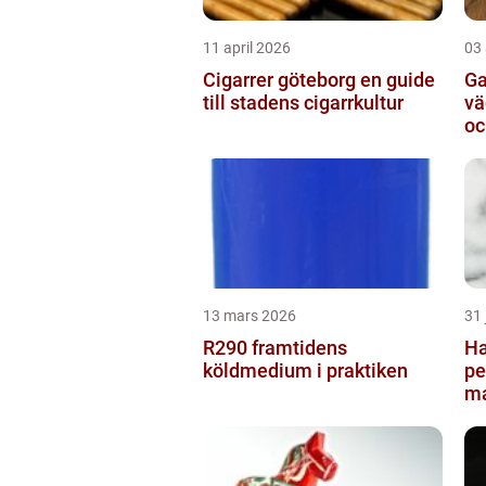
11 april 2026
03 
Cigarrer göteborg en guide
Ga
till stadens cigarrkultur
vägvi
oc
13 mars 2026
31 
R290 framtidens
Ha
köldmedium i praktiken
pe
ma