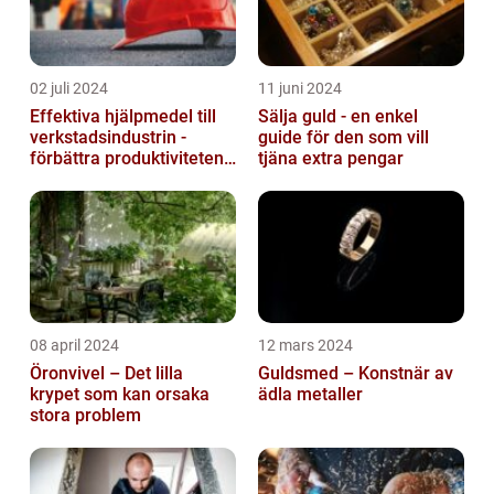
02 juli 2024
11 juni 2024
Effektiva hjälpmedel till
Sälja guld - en enkel
verkstadsindustrin -
guide för den som vill
förbättra produktiviteten
tjäna extra pengar
och säkerheten
08 april 2024
12 mars 2024
Öronvivel – Det lilla
Guldsmed – Konstnär av
krypet som kan orsaka
ädla metaller
stora problem