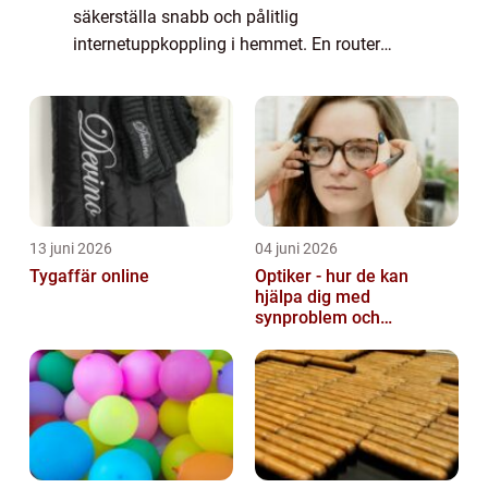
säkerställa snabb och pålitlig
internetuppkoppling i hemmet. En router
fungerar som en central enhet som
distribuerar internetanslutningen till olika
enheter i h...
13 juni 2026
04 juni 2026
Tygaffär online
Optiker - hur de kan
hjälpa dig med
synproblem och
ögonhälsa