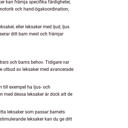
er kan främja specifika färdigheter,
nmotorik och hand-ögakoordination,
ksaker, eller leksaker med ljud, ljus
sserar ditt barn mest och främjar
rars och barns behov. Tidigare var
örre utbud av leksaker med avancerade
 till exempel ha ljus- och
len med dessa leksaker är dock att de
hitta leksaker som passar barnets
stimulerande leksaker kan du ge ditt