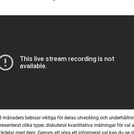
månaders bebisar viktiga för deras utveckling och underhållning.
resenterat olika typer, diskuterat kvantitativa mätningar för val a
ackdelar med dem. Genom att göra ett informerat val kan du ge d