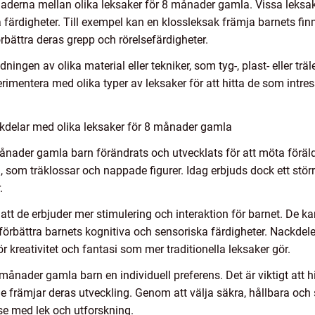
lnaderna mellan olika leksaker för 8 månader gamla. Vissa leksak
 färdigheter. Till exempel kan en klossleksak främja barnets fi
örbättra deras grepp och rörelsefärdigheter.
ngen av olika material eller tekniker, som tyg-, plast- eller träle
perimentera med olika typer av leksaker för att hitta de som intre
kdelar med olika leksaker för 8 månader gamla
ånader gamla barn förändrats och utvecklats för att möta föräld
a, som träklossar och nappade figurer. Idag erbjuds dock ett st
.
t de erbjuder mer stimulering och interaktion för barnet. De kan
t förbättra barnets kognitiva och sensoriska färdigheter. Nackde
 kreativitet och fantasi som mer traditionella leksaker gör.
8 månader gamla barn en individuell preferens. Det är viktigt att 
e främjar deras utveckling. Genom att välja säkra, hållbara och 
se med lek och utforskning.