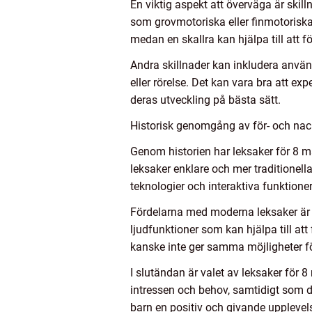
En viktig aspekt att överväga är skil
som grovmotoriska eller finmotoriska
medan en skallra kan hjälpa till att f
Andra skillnader kan inkludera användni
eller rörelse. Det kan vara bra att ex
deras utveckling på bästa sätt.
Historisk genomgång av för- och nac
Genom historien har leksaker för 8 m
leksaker enklare och mer traditionell
teknologier och interaktiva funktioner
Fördelarna med moderna leksaker är at
ljudfunktioner som kan hjälpa till at
kanske inte ger samma möjligheter för
I slutändan är valet av leksaker för 
intressen och behov, samtidigt som d
barn en positiv och givande upplevel