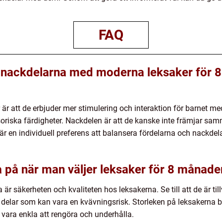
FAQ
h nackdelarna med moderna leksaker för 
 att de erbjuder mer stimulering och interaktion för barnet med
soriska färdigheter. Nackdelen är att de kanske inte främjar sam
t är en individuell preferens att balansera fördelarna och nackdel
ka på när man väljer leksaker för 8 månad
 är säkerheten och kvaliteten hos leksakerna. Se till att de är til
må delar som kan vara en kvävningsrisk. Storleken på leksakerna 
vara enkla att rengöra och underhålla.