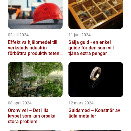
02 juli 2024
11 juni 2024
Effektiva hjälpmedel till
Sälja guld - en enkel
verkstadsindustrin -
guide för den som vill
förbättra produktiviteten
tjäna extra pengar
och säkerheten
08 april 2024
12 mars 2024
Öronvivel – Det lilla
Guldsmed – Konstnär av
krypet som kan orsaka
ädla metaller
stora problem