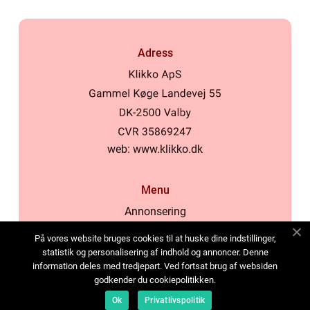
Adress
web:
www.klikko.dk
Menu
Annonsering
Om oss
På vores website bruges cookies til at huske dine indstillinger,
Cookies
statistik og personalisering af indhold og annoncer. Denne
information deles med tredjepart. Ved fortsat brug af websiden
Kontakta oss
godkender du cookiepolitikken.
Sitemap
Ok
Privatlivspolitik