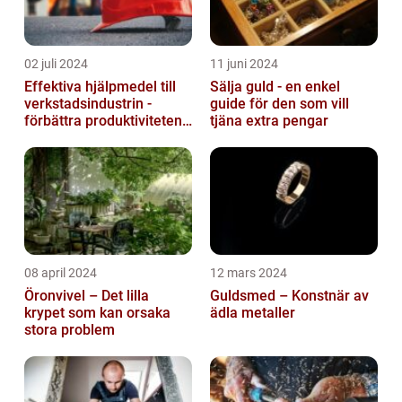
02 juli 2024
11 juni 2024
Effektiva hjälpmedel till
Sälja guld - en enkel
verkstadsindustrin -
guide för den som vill
förbättra produktiviteten
tjäna extra pengar
och säkerheten
08 april 2024
12 mars 2024
Öronvivel – Det lilla
Guldsmed – Konstnär av
krypet som kan orsaka
ädla metaller
stora problem