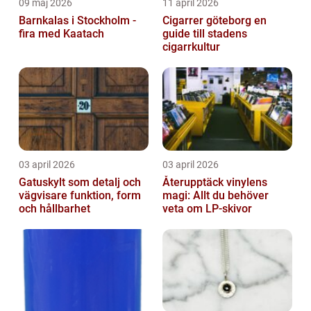
09 maj 2026
11 april 2026
Barnkalas i Stockholm -
Cigarrer göteborg en
fira med Kaatach
guide till stadens
cigarrkultur
03 april 2026
03 april 2026
Gatuskylt som detalj och
Återupptäck vinylens
vägvisare funktion, form
magi: Allt du behöver
och hållbarhet
veta om LP-skivor