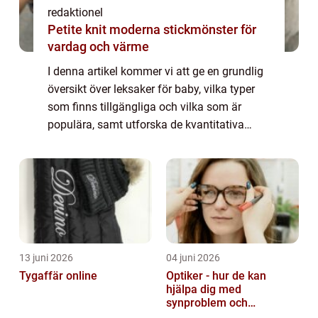
redaktionel
Petite knit moderna stickmönster för
vardag och värme
I denna artikel kommer vi att ge en grundlig
översikt över leksaker för baby, vilka typer
som finns tillgängliga och vilka som är
populära, samt utforska de kvantitativa
mätningarna av leksaker för baby. Vi
kommer också att diskutera hur dessa
leksak...
13 juni 2026
04 juni 2026
Tygaffär online
Optiker - hur de kan
hjälpa dig med
synproblem och
ögonhälsa