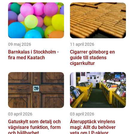
09 maj 2026
11 april 2026
Barnkalas i Stockholm -
Cigarrer göteborg en
fira med Kaatach
guide till stadens
cigarrkultur
03 april 2026
03 april 2026
Gatuskylt som detalj och
Återupptäck vinylens
vägvisare funktion, form
magi: Allt du behöver
och hållbarhet
veta om LP-skivor