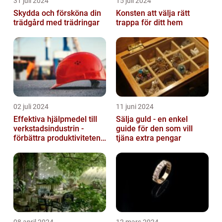
31 juli 2024
15 juli 2024
Skydda och försköna din
Konsten att välja rätt
trädgård med trädringar
trappa för ditt hem
02 juli 2024
11 juni 2024
Effektiva hjälpmedel till
Sälja guld - en enkel
verkstadsindustrin -
guide för den som vill
förbättra produktiviteten
tjäna extra pengar
och säkerheten
08 april 2024
12 mars 2024