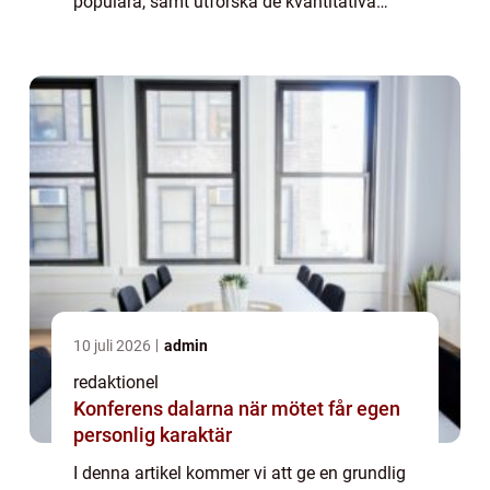
populära, samt utforska de kvantitativa
mätningarna av leksaker för baby. Vi
kommer också att diskutera hur dessa
leksak...
10 juli 2026
admin
redaktionel
Konferens dalarna när mötet får egen
personlig karaktär
I denna artikel kommer vi att ge en grundlig