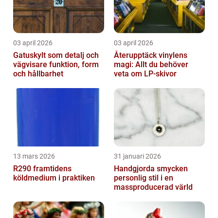
03 april 2026
03 april 2026
Gatuskylt som detalj och
Återupptäck vinylens
vägvisare funktion, form
magi: Allt du behöver
och hållbarhet
veta om LP-skivor
13 mars 2026
31 januari 2026
R290 framtidens
Handgjorda smycken
köldmedium i praktiken
personlig stil i en
massproducerad värld