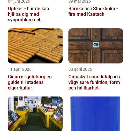
04 juni 2026
09 maj 2026
Optiker - hur de kan
Barnkalas i Stockholm -
hjälpa dig med
fira med Kaatach
synproblem och
ögonhälsa
11 april 2026
03 april 2026
Cigarrer göteborg en
Gatuskylt som detalj och
guide till stadens
vägvisare funktion, form
cigarrkultur
och hållbarhet