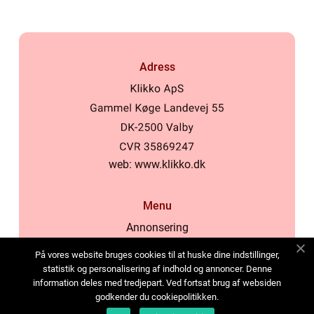
Adress
web:
www.klikko.dk
Menu
Annonsering
Om oss
På vores website bruges cookies til at huske dine indstillinger,
Cookies
statistik og personalisering af indhold og annoncer. Denne
information deles med tredjepart. Ved fortsat brug af websiden
Kontakta oss
godkender du cookiepolitikken.
Sitemap