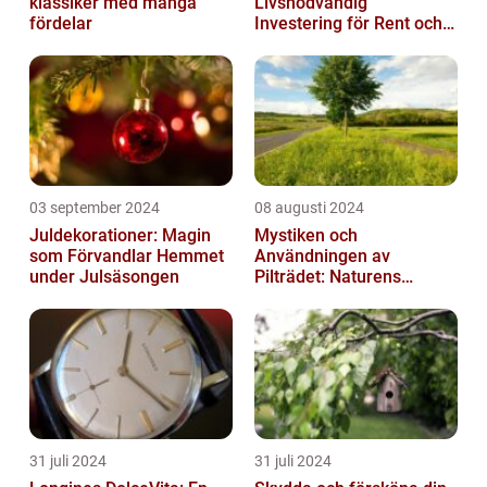
klassiker med många
Livsnödvändig
fördelar
Investering för Rent och
Säkert Vatten
03 september 2024
08 augusti 2024
Juldekorationer: Magin
Mystiken och
som Förvandlar Hemmet
Användningen av
under Julsäsongen
Pilträdet: Naturens
Skulptur
31 juli 2024
31 juli 2024