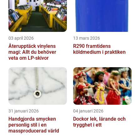
03 april 2026
13 mars 2026
Återupptäck vinylens
R290 framtidens
magi: Allt du behöver
köldmedium i praktiken
veta om LP-skivor
31 januari 2026
04 januari 2026
Handgjorda smycken
Dockor lek, lärande och
personlig stil i en
trygghet i ett
massproducerad värld