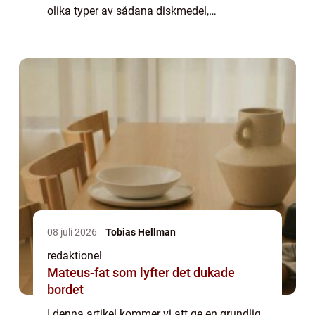
olika typer av sådana diskmedel,
kvantitativa mätningar som visar deras
effektivitet och en diskussion om
skillnaderna mellan o...
08 juli 2026
Tobias Hellman
redaktionel
Mateus-fat som lyfter det dukade
bordet
I denna artikel kommer vi att ge en grundlig