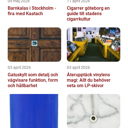
09 maj 2026
11 april 2026
Barnkalas i Stockholm -
Cigarrer göteborg en
fira med Kaatach
guide till stadens
cigarrkultur
03 april 2026
03 april 2026
Gatuskylt som detalj och
Återupptäck vinylens
vägvisare funktion, form
magi: Allt du behöver
och hållbarhet
veta om LP-skivor