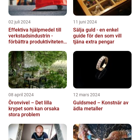
02 juli 2024
11 juni 2024
Effektiva hjälpmedel till
Sälja guld - en enkel
verkstadsindustrin -
guide för den som vill
förbättra produktiviteten
tjäna extra pengar
och säkerheten
08 april 2024
12 mars 2024
Öronvivel – Det lilla
Guldsmed – Konstnär av
krypet som kan orsaka
ädla metaller
stora problem