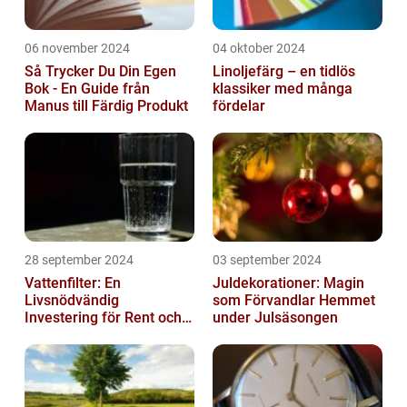
06 november 2024
04 oktober 2024
Så Trycker Du Din Egen
Linoljefärg – en tidlös
Bok - En Guide från
klassiker med många
Manus till Färdig Produkt
fördelar
28 september 2024
03 september 2024
Vattenfilter: En
Juldekorationer: Magin
Livsnödvändig
som Förvandlar Hemmet
Investering för Rent och
under Julsäsongen
Säkert Vatten