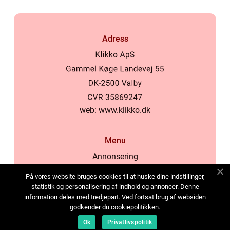
Adress
web:
www.klikko.dk
Menu
Annonsering
Om oss
På vores website bruges cookies til at huske dine indstillinger,
Cookies
statistik og personalisering af indhold og annoncer. Denne
information deles med tredjepart. Ved fortsat brug af websiden
Kontakta oss
godkender du cookiepolitikken.
Sitemap
Ok
Privatlivspolitik