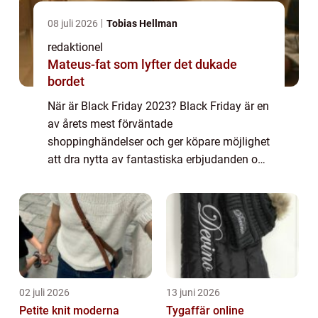
08 juli 2026
Tobias Hellman
redaktionel
Mateus-fat som lyfter det dukade
bordet
När är Black Friday 2023? Black Friday är en
av årets mest förväntade
shoppinghändelser och ger köpare möjlighet
att dra nytta av fantastiska erbjudanden och
rabatter. I denna artikel kommer vi att ge en
grundlig översikt över när Black Friday äger
r...
02 juli 2026
13 juni 2026
Petite knit moderna
Tygaffär online