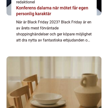
redaktionel
Konferens dalarna när mötet får egen
personlig karaktär
När är Black Friday 2023? Black Friday är en
av årets mest förväntade
shoppinghändelser och ger köpare möjlighet
att dra nytta av fantastiska erbjudanden och
rabatter. I denna artikel kommer vi att ge en
grundlig översikt över när Black Friday äger
r...