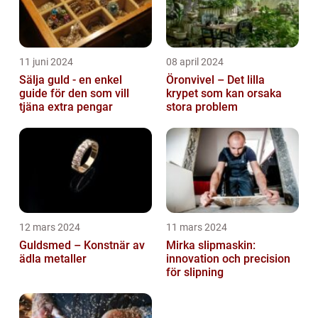
11 juni 2024
08 april 2024
Sälja guld - en enkel
Öronvivel – Det lilla
guide för den som vill
krypet som kan orsaka
tjäna extra pengar
stora problem
12 mars 2024
11 mars 2024
Guldsmed – Konstnär av
Mirka slipmaskin:
ädla metaller
innovation och precision
för slipning