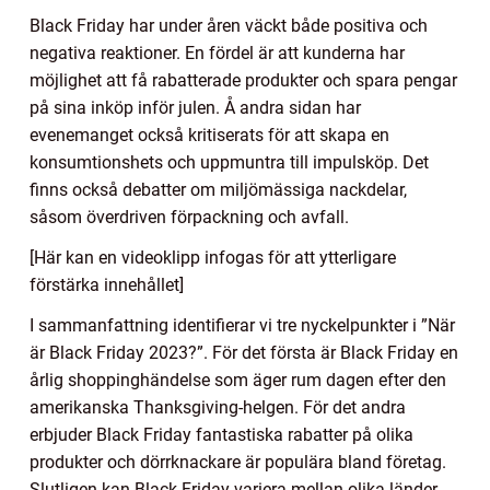
Black Friday har under åren väckt både positiva och
negativa reaktioner. En fördel är att kunderna har
möjlighet att få rabatterade produkter och spara pengar
på sina inköp inför julen. Å andra sidan har
evenemanget också kritiserats för att skapa en
konsumtionshets och uppmuntra till impulsköp. Det
finns också debatter om miljömässiga nackdelar,
såsom överdriven förpackning och avfall.
[Här kan en videoklipp infogas för att ytterligare
förstärka innehållet]
I sammanfattning identifierar vi tre nyckelpunkter i ”När
är Black Friday 2023?”. För det första är Black Friday en
årlig shoppinghändelse som äger rum dagen efter den
amerikanska Thanksgiving-helgen. För det andra
erbjuder Black Friday fantastiska rabatter på olika
produkter och dörrknackare är populära bland företag.
Slutligen kan Black Friday variera mellan olika länder