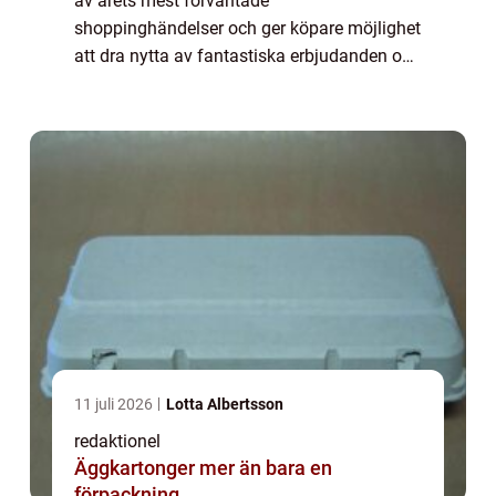
av årets mest förväntade
shoppinghändelser och ger köpare möjlighet
att dra nytta av fantastiska erbjudanden och
rabatter. I denna artikel kommer vi att ge en
grundlig översikt över när Black Friday äger
r...
11 juli 2026
Lotta Albertsson
redaktionel
Äggkartonger mer än bara en
förpackning