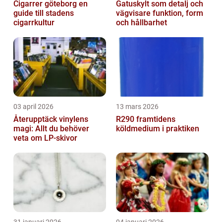
Cigarrer göteborg en
Gatuskylt som detalj och
guide till stadens
vägvisare funktion, form
cigarrkultur
och hållbarhet
03 april 2026
13 mars 2026
Återupptäck vinylens
R290 framtidens
magi: Allt du behöver
köldmedium i praktiken
veta om LP-skivor
31 januari 2026
04 januari 2026