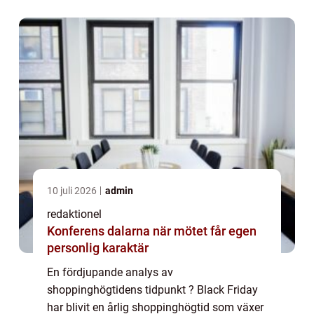
bjuder på stora reor och lockar kunder med
generösa ...
10 juli 2026
admin
redaktionel
Konferens dalarna när mötet får egen
personlig karaktär
En fördjupande analys av
shoppinghögtidens tidpunkt ? Black Friday
har blivit en årlig shoppinghögtid som växer