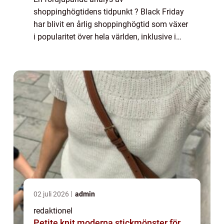
shoppinghögtidens tidpunkt ? Black Friday
har blivit en årlig shoppinghögtid som växer
i popularitet över hela världen, inklusive i
Sverige. Det är en dag då återförsäljare
bjuder på stora reor och lockar kunder med
generösa ...
02 juli 2026
admin
redaktionel
Petite knit moderna stickmönster för