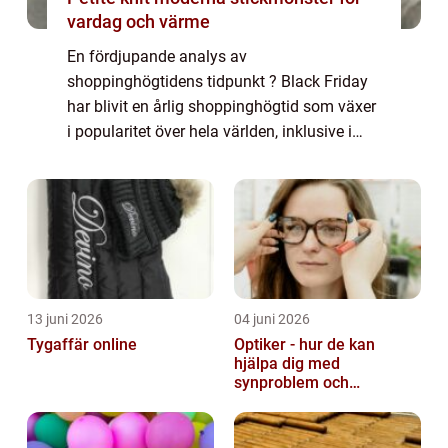
vardag och värme
En fördjupande analys av
shoppinghögtidens tidpunkt ? Black Friday
har blivit en årlig shoppinghögtid som växer
i popularitet över hela världen, inklusive i
Sverige. Det är en dag då återförsäljare
bjuder på stora reor och lockar kunder med
generösa ...
13 juni 2026
04 juni 2026
Tygaffär online
Optiker - hur de kan
hjälpa dig med
synproblem och
ögonhälsa