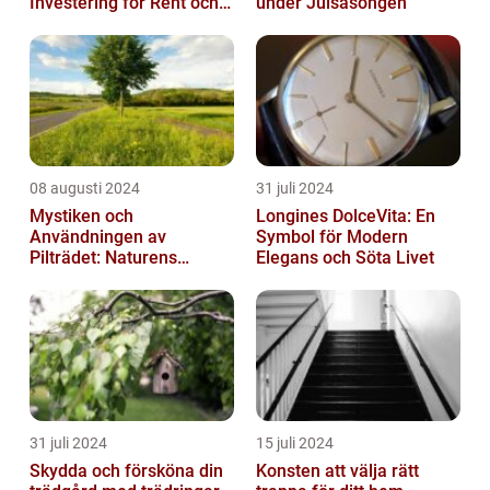
Investering för Rent och
under Julsäsongen
Säkert Vatten
08 augusti 2024
31 juli 2024
Mystiken och
Longines DolceVita: En
Användningen av
Symbol för Modern
Pilträdet: Naturens
Elegans och Söta Livet
Skulptur
31 juli 2024
15 juli 2024
Skydda och försköna din
Konsten att välja rätt