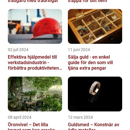
trädgård med trädringar
trappa för ditt hem
02 juli 2024
11 juni 2024
Effektiva hjälpmedel till
Sälja guld - en enkel
verkstadsindustrin -
guide för den som vill
förbättra produktiviteten
tjäna extra pengar
och säkerheten
08 april 2024
12 mars 2024
Öronvivel – Det lilla
Guldsmed – Konstnär av