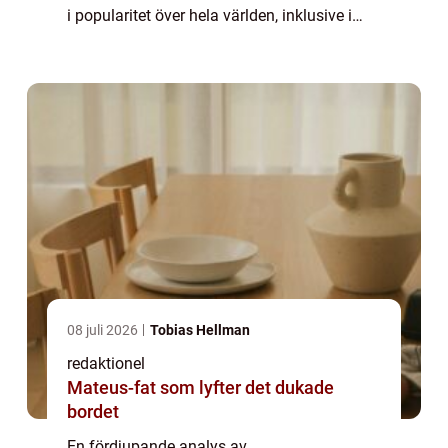
i popularitet över hela världen, inklusive i
Sverige. Det är en dag då återförsäljare
bjuder på stora reor och lockar kunder med
generösa ...
08 juli 2026
Tobias Hellman
redaktionel
Mateus-fat som lyfter det dukade
bordet
En fördjupande analys av