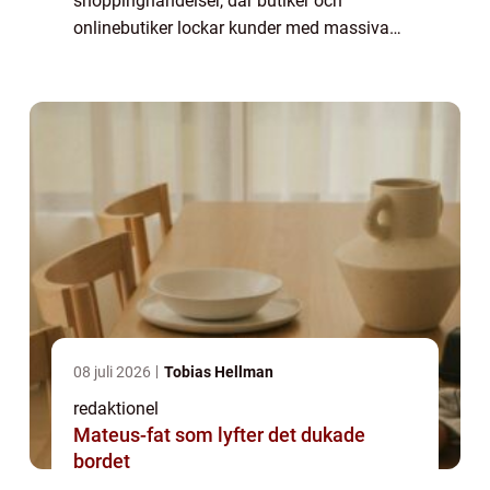
shoppinghändelser, där butiker och
onlinebutiker lockar kunder med massiva
reor och erbjudanden. Det är en tradition
som ursprungligen kommer från USA, men
har sedan spridit sig ...
08 juli 2026
Tobias Hellman
redaktionel
Mateus-fat som lyfter det dukade
bordet