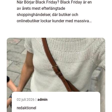
När Börjar Black Friday? Black Friday är en
av årets mest efterlängtade
shoppinghändelser, där butiker och
onlinebutiker lockar kunder med massiva
reor och erbjudanden. Det är en tradition
som ursprungligen kommer från USA, men
har sedan spridit sig ...
02 juli 2026
admin
redaktionel