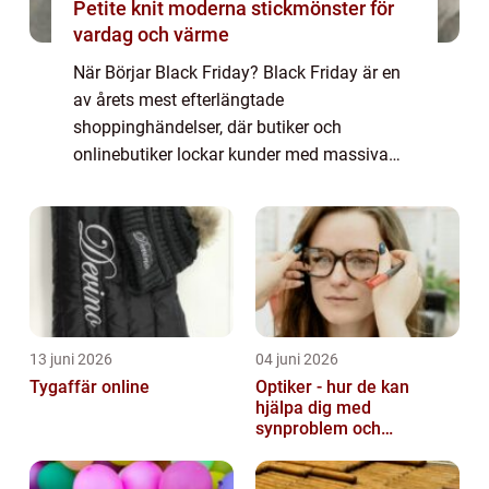
Petite knit moderna stickmönster för
vardag och värme
När Börjar Black Friday? Black Friday är en
av årets mest efterlängtade
shoppinghändelser, där butiker och
onlinebutiker lockar kunder med massiva
reor och erbjudanden. Det är en tradition
som ursprungligen kommer från USA, men
har sedan spridit sig ...
13 juni 2026
04 juni 2026
Tygaffär online
Optiker - hur de kan
hjälpa dig med
synproblem och
ögonhälsa