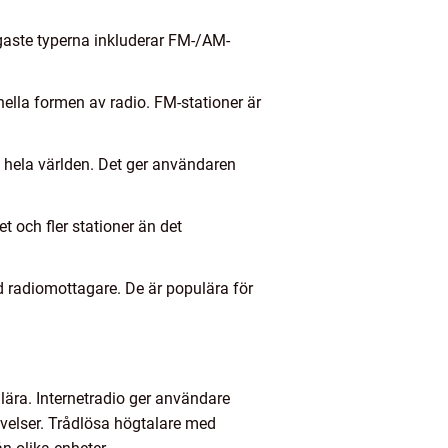
ligaste typerna inkluderar FM-/AM-
lla formen av radio. FM-stationer är
n hela världen. Det ger användaren
t och fler stationer än det
 radiomottagare. De är populära för
lära. Internetradio ger användare
levelser. Trådlösa högtalare med