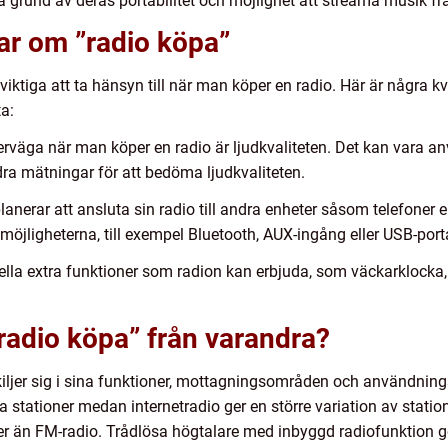
å grund av deras portabilitet och möjlighet att streama musik frå
ar om ”radio köpa”
 viktiga att ta hänsyn till när man köper en radio. Här är några
a:
överväga när man köper en radio är ljudkvaliteten. Det kan vara a
ra mätningar för att bedöma ljudkvaliteten.
erar att ansluta sin radio till andra enheter såsom telefoner ell
gsmöjligheterna, till exempel Bluetooth, AUX-ingång eller USB-port
ella extra funktioner som radion kan erbjuda, som väckarklocka, ti
 ”radio köpa” från varandra?
kiljer sig i sina funktioner, mottagningsområden och användnin
a stationer medan internetradio ger en större variation av statio
ioner än FM-radio. Trådlösa högtalare med inbyggd radiofunktion g