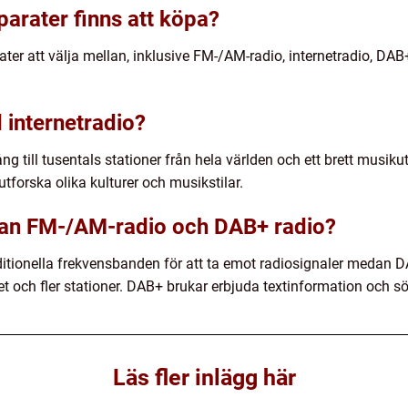
parater finns att köpa?
rater att välja mellan, inklusive FM-/AM-radio, internetradio, D
 internetradio?
ng till tusentals stationer från hela världen och ett brett musiku
tforska olika kulturer och musikstilar.
llan FM-/AM-radio och DAB+ radio?
tionella frekvensbanden för att ta emot radiosignaler medan D
et och fler stationer. DAB+ brukar erbjuda textinformation och s
Läs fler inlägg här