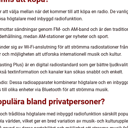
er att välja mellan när det kommer till att köpa en radio. De van
lösa högtalare med inbyggd radiofunktion.
 mottar sändningar genom FM- och AM-band och är den traditione
erhållning, medan AM-stationer ger nyheter och sport.
vänder sig av Wi-Fi-anslutning för att strömma radiostationer frå
ner och möjligheten att utforska internationell musik och kultur.
ting Plus) är en digital radiostandard som ger bättre ljudkvalite
kså textinformation och kanaler kan sökas snabbt och enkelt.
adio: Dessa radioapparater kombinerar högtalare och en inbyggd
till olika enheter via Bluetooth för att strömma musik.
populära bland privatpersoner?
o och trådlösa högtalare med inbyggd radiofunktion särskilt popu
 hela världen, vilket ger en bred variation av musik- och kulturupp