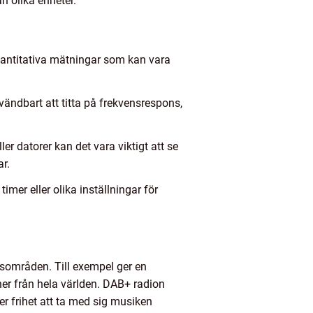
n olika enheter.
 kvantitativa mätningar som kan vara
nvändbart att titta på frekvensrespons,
er datorer kan det vara viktigt att se
ar.
mer eller olika inställningar för
gsområden. Till exempel ger en
ner från hela världen. DAB+ radion
er frihet att ta med sig musiken