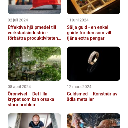
02 juli 2024
11 juni 2024
Effektiva hjälpmedel till
Sälja guld - en enkel
verkstadsindustrin -
guide för den som vill
förbättra produktiviteten
tjäna extra pengar
och säkerheten
08 april 2024
12 mars 2024
Öronvivel – Det lilla
Guldsmed – Konstnär av
krypet som kan orsaka
ädla metaller
stora problem