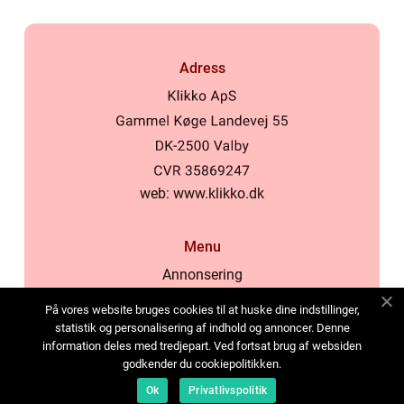
Adress
web:
www.klikko.dk
Menu
Annonsering
Om oss
På vores website bruges cookies til at huske dine indstillinger,
Cookies
statistik og personalisering af indhold og annoncer. Denne
information deles med tredjepart. Ved fortsat brug af websiden
Kontakta oss
godkender du cookiepolitikken.
Sitemap
Ok
Privatlivspolitik