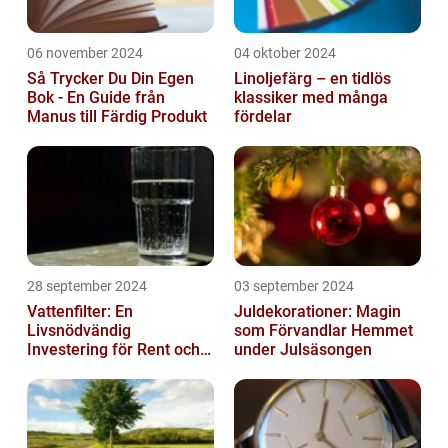
06 november 2024
04 oktober 2024
Så Trycker Du Din Egen
Linoljefärg – en tidlös
Bok - En Guide från
klassiker med många
Manus till Färdig Produkt
fördelar
28 september 2024
03 september 2024
Vattenfilter: En
Juldekorationer: Magin
Livsnödvändig
som Förvandlar Hemmet
Investering för Rent och
under Julsäsongen
Säkert Vatten