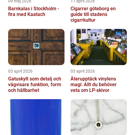
09 maj 2026
11 april 2026
Barnkalas i Stockholm -
Cigarrer göteborg en
fira med Kaatach
guide till stadens
cigarrkultur
03 april 2026
03 april 2026
Gatuskylt som detalj och
Återupptäck vinylens
vägvisare funktion, form
magi: Allt du behöver
och hållbarhet
veta om LP-skivor