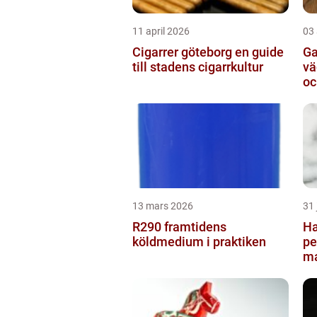
11 april 2026
03 
Cigarrer göteborg en guide
Ga
till stadens cigarrkultur
vägvi
oc
13 mars 2026
31 
R290 framtidens
Ha
köldmedium i praktiken
pe
ma